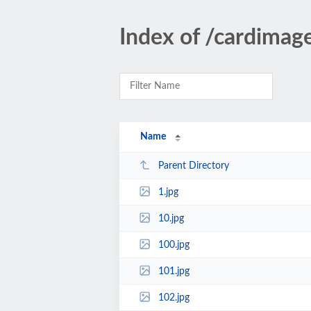
Index of /cardimag
Name
Parent Directory
1.jpg
10.jpg
100.jpg
101.jpg
102.jpg